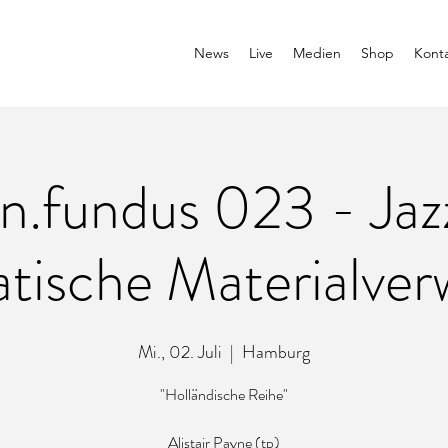
News
Live
Medien
Shop
Kont
n.fundus 023 - Ja
tische Materialver
Mi., 02. Juli
  |  
Hamburg
"Holländische Reihe"
Alistair Payne (tp)