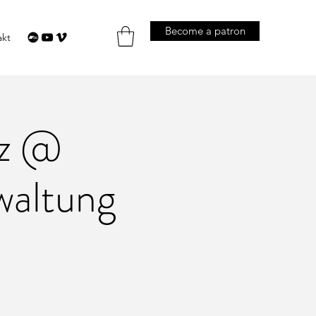
Become a patron
akt
zz @
waltung