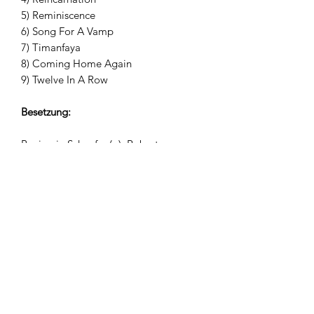
5) Reminiscence
6) Song For A Vamp
7) Timanfaya
8) Coming Home Again
9) Twelve In A Row
Besetzung:
Benjamin Schaefer (p), Robert
Landfermann (b), Marcus Rieck (dr)
2004 Double Moon Records (DMCHR
71039)/ Jazz Thing Next Generation.
Newsletter abonnieren