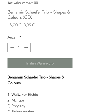
Artikelnummer: 0011
Benjamin Schaefer Trio - Shapes &
Colours (CD)
Standardpreis
Sale-
 15,00 € 
8,99 €
Preis
Anzahl
*
In den Warenkorb
Benjamin Schaefer Trio - Shapes &
Colours
1) Waltz For Richie
2) Mc Igor
3) Progeny
4) Reincarnation